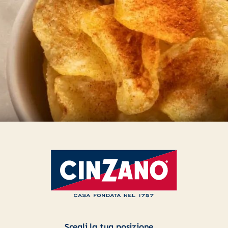
iva sulla raccolta
Le tue preferenze relative alla priva
Scegli la tua posizione