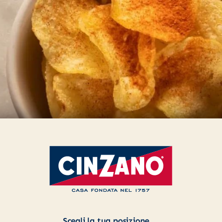
iva sulla raccolta
Le tue preferenze relative alla priva
Scegli la tua posizione